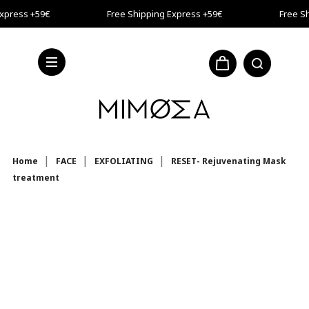
Skip to main content
xpress +59€
Free Shipping Express +59€
Free Sh
xpress +59€
Home
FACE
EXFOLIATING
RESET- Rejuvenating Mask
treatment