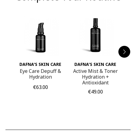
ARE
DAFNA'S SKIN CARE
DAFNA'S SKIN CARE
DA
 SPF
Eye Care Depuff &
Active Mist & Toner
Rec
Hydration
Hydration +
in 
Antioxidant
Price
€63.00
Price
€49.00