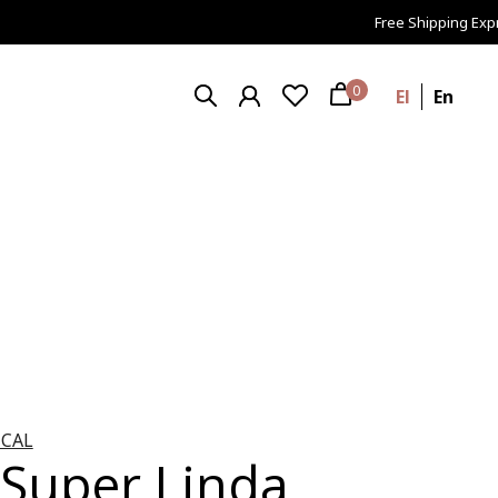
Free Shipping Expres
0
El
En
CAL
 Super Linda