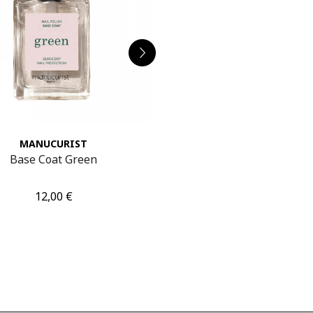
MANUCURIST
MAMITA BOTANI
Base Coat Green
1-003 Purifying Toni
Τιμή
Τιμή
12,00 €
42,00 €