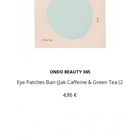
ONDO BEAUTY 365
Eye Patches Ban-JJak Caffeine & Green Tea (2
Τιμή
4,95 €