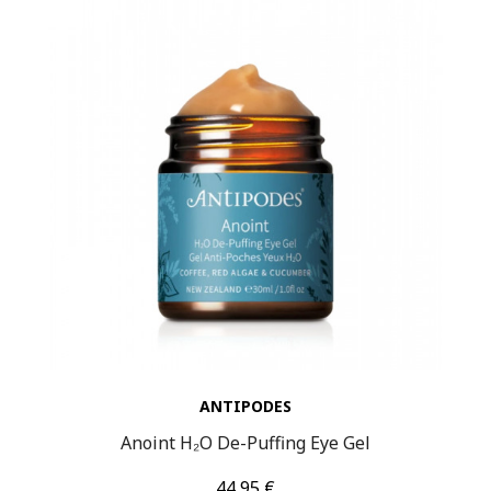
ANTIPODES
Anoint H₂O De-Puffing Eye Gel
Τιμή
44,95 €