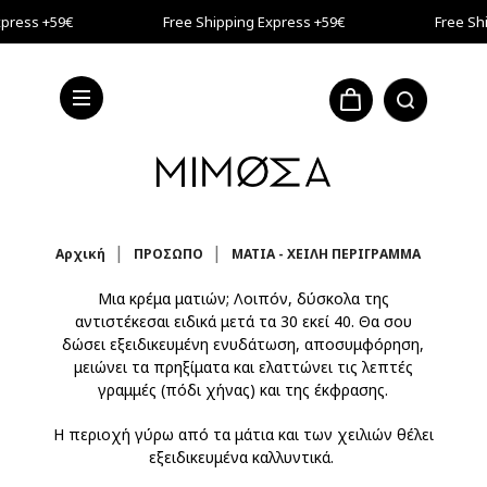
Μετάβαση στο κύριο περιεχόμενο
press +59€
Free Shipping Express +59€
Free Shi
press +59€
Αρχική
ΠΡΟΣΩΠΟ
ΜΑΤΙΑ - ΧΕΙΛΗ ΠΕΡΙΓΡΑΜΜΑ
Μια κρέμα ματιών; Λοιπόν, δύσκολα της
αντιστέκεσαι ειδικά μετά τα 30 εκεί 40. Θα σου
δώσει εξειδικευμένη ενυδάτωση, αποσυμφόρηση,
μειώνει τα πρηξίματα και ελαττώνει τις λεπτές
γραμμές (πόδι χήνας) και της έκφρασης.
Η περιοχή γύρω από τα μάτια και των χειλιών θέλει
εξειδικευμένα καλλυντικά.