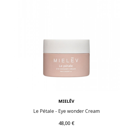
MIELĒV
Le Pétale - Eye wonder Cream
Τιμή
48,00 €