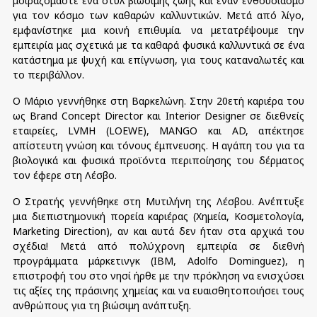
μοιραζόμαστε ένα στυλ βιώσιμης ζωής και έναν ενθουσιασμό
για τον κόσμο των καθαρών καλλυντικών. Μετά από λίγο,
εμφανίστηκε μια κοινή επιθυμία. να μετατρέψουμε την
εμπειρία μας σχετικά με τα καθαρά φυσικά καλλυντικά σε ένα
κατάστημα με ψυχή και επίγνωση, για τους καταναλωτές και
το περιβάλλον.
Ο Μάριο γεννήθηκε στη Βαρκελώνη. Στην 20ετή καριέρα του
ως Brand Concept Director και Interior Designer σε διεθνείς
εταιρείες, LVMH (LOEWE), MANGO και AD, απέκτησε
απίστευτη γνώση και τόνους έμπνευσης. Η αγάπη του για τα
βιολογικά και φυσικά προϊόντα περιποίησης του δέρματος
τον έφερε στη Λέσβο.
Ο Στρατής γεννήθηκε στη Μυτιλήνη της Λέσβου. Ανέπτυξε
μια διεπιστημονική πορεία καριέρας (Χημεία, Κοσμετολογία,
Marketing Direction), αν και αυτά δεν ήταν στα αρχικά του
σχέδια! Μετά από πολύχρονη εμπειρία σε διεθνή
προγράμματα μάρκετινγκ (IBM, Adolfo Dominguez), η
επιστροφή του στο νησί ήρθε με την πρόκληση να ενισχύσει
τις αξίες της πράσινης χημείας και να ευαισθητοποιήσει τους
ανθρώπους για τη βιώσιμη ανάπτυξη.