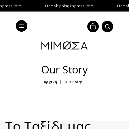
Μετάβαση στο κύριο περιεχόμενο
xpress +59€
Free Shipping Express +59€
Free Sh
xpress +59€
Our Story
Αρχική
Our Story
Το Ταξίδι μας