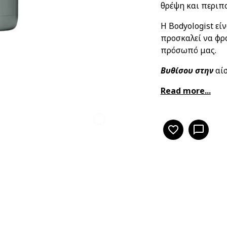
θρέψη και περιπ
H Bodyologist εί
προσκαλεί να φρ
πρόσωπό μας.
Βυθίσου στην
αίσ
Read more...
favorite_border
chat_bubble_outline