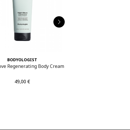
BODYOLOGIST
ANCIENT AND B
ove Regenerating Body Cream
True Collagen P
Τιμή
Τιμή
49,00 €
44,00 €