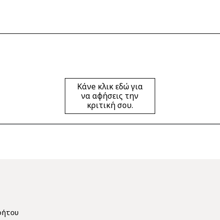
Κάνe κλικ εδώ για
να αφήσεις την
κριτική σου.
Σ
ρήτου