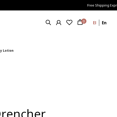
Free Shipping Expres
0
El
En
y Lotion
Drencher