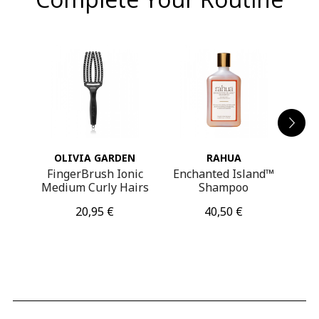
OLIVIA GARDEN
RAHUA
poo
FingerBrush Ionic
Enchanted Island™
En
Medium Curly Hairs
Shampoo
Ve
Τιμή
Τιμή
20,95 €
40,50 €