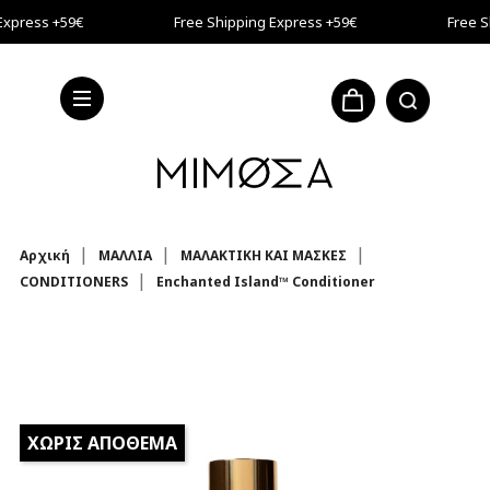
Μετάβαση στο κύριο περιεχόμενο
Express +59€
Free Shipping Express +59€
Free S
Express +59€
Αρχική
ΜΑΛΛΙΑ
ΜΑΛΑΚΤΙΚΗ ΚΑΙ ΜΑΣΚΕΣ
CONDITIONERS
Enchanted Island™ Conditioner
ΧΩΡΊΣ ΑΠΌΘΕΜΑ