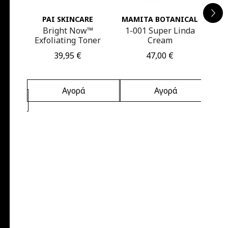
E
PAI SKINCARE
MAMITA BOTANICAL
MA
Bright Now™
1-001 Super Linda
1
ght
Exfoliating Toner
Cream
Τιμή
Τιμή
39,95 €
47,00 €
Αγορά
Αγορά