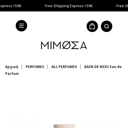
Μετάβαση στο κύριο περιεχόμενο
Express +59€
Free Shipping Express +59€
Free S
Express +59€
Αρχική
PERFUMES
ALL PERFUMES
BAIN DE MIDI Eau de
Parfum