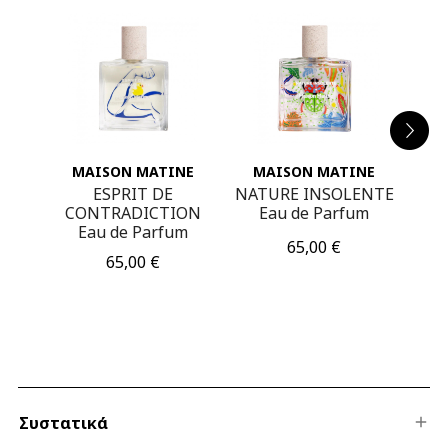
NE
MAISON MATINE
MAISON MATINE
M
amot
ESPRIT DE
NATURE INSOLENTE
BA
CONTRADICTION
Eau de Parfum
d
Eau de Parfum
Τιμή
65,00 €
Τιμή
65,00 €
Συστατικά